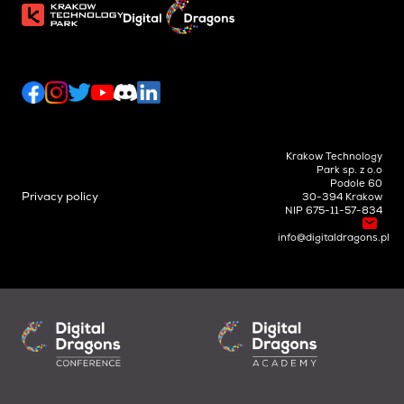
Krakow Technology
Park sp. z o.o
Podole 60
Privacy policy
30-394 Krakow
NIP 675-11-57-834
info@digitaldragons.pl